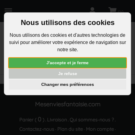
(
)
0
Nous utilisons des cookies
Nous utilisons des cookies et d'autres technologies de
suivi pour améliorer votre expérience de navigation sur
R
notre site.
RECHERCHEZ
Aucun résultat trouvé "Parure bijoux coeur
J'accepte et je ferme
boucles d oreilles crochet pendant argentee"
Je refuse
Changer mes préférences
Mesenviesfantaisie.com
0
Panier (
)
Livraison
Qui sommes-nous ?
.
.
.
Contactez-nous
Plan du site
Mon compte
·
·
·