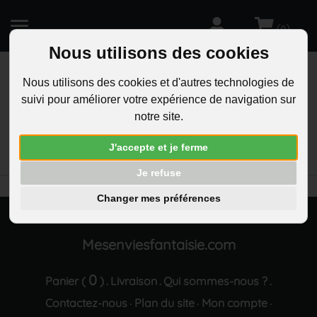
(
)
0
Nous utilisons des cookies
Nous utilisons des cookies et d'autres technologies de
suivi pour améliorer votre expérience de navigation sur
R
notre site.
RECHERCHEZ
Aucun résultat trouvé "Parure bijoux fleur sur
J'accepte et je ferme
oxyde de zirconium argente"
Je refuse
Changer mes préférences
Mesenviesfantaisie.com
0
Panier (
)
Livraison
Qui sommes-nous ?
.
.
.
Contactez-nous
Plan du site
Mon compte
·
·
·