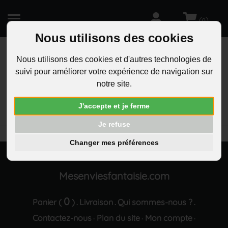
(
)
0
Nous utilisons des cookies
Nous utilisons des cookies et d'autres technologies de
suivi pour améliorer votre expérience de navigation sur
R
notre site.
RECHERCHEZ
Aucun résultat trouvé "Parure bijoux pyramide 3
J'accepte et je ferme
triangles oxyde de zirconium argentee"
Je refuse
Changer mes préférences
Mesenviesfantaisie.com
0
Panier (
)
Livraison
Qui sommes-nous ?
.
.
.
Contactez-nous
Plan du site
Mon compte
·
·
·