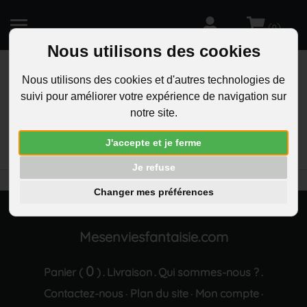
(
)
0
Nous utilisons des cookies
Nous utilisons des cookies et d'autres technologies de
suivi pour améliorer votre expérience de navigation sur
R
notre site.
RECHERCHEZ
Aucun résultat trouvé "Parure bijoux papillon
J'accepte et je ferme
goutte ovale argentee"
Je refuse
Changer mes préférences
Mesenviesfantaisie.com
0
Panier (
)
Livraison
Qui sommes-nous ?
.
.
.
Contactez-nous
Plan du site
Mon compte
·
·
·