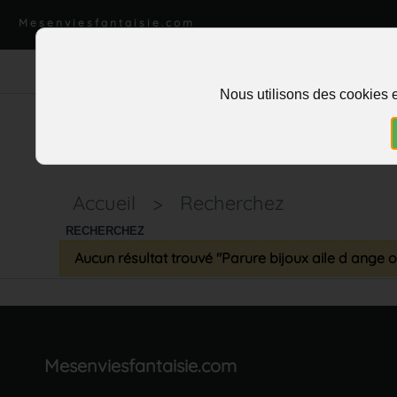
Mesenviesfantaisie.com
Nous utilisons des cookies e
Accueil
>
Recherchez
RECHERCHEZ
Aucun résultat trouvé "Parure bijoux aile d ange
Mesenviesfantaisie.com