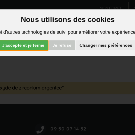
MON COMPTE
Nous utilisons des cookies
Charms et pendentifs
Bijoux homme
Piercings
t d'autres technologies de suivi pour améliorer votre expérience 
R
J'accepte et je ferme
Je refuse
Changer mes préférences
 oxyde de zirconium argentee"