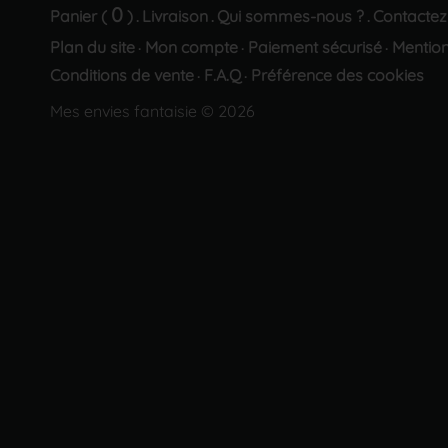
0
Panier (
)
Livraison
Qui sommes-nous ?
Contactez
.
.
.
Plan du site
Mon compte
Paiement sécurisé
Mention
·
·
·
Conditions de vente
F.A.Q
Préférence des cookies
·
·
Mes envies fantaisie © 2026