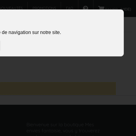
NOUVEAUTÉS
PROMOTIONS
FAQ
PANIER :
(VIDE)
de navigation sur notre site.
Bienvenue sur la boutique Mes
envies fantaisie, vous y trouverez