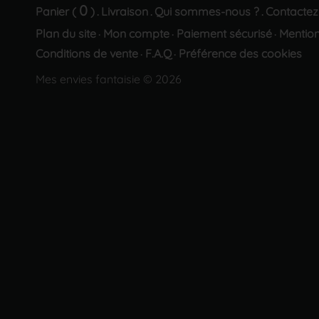
0
Panier (
)
Livraison
Qui sommes-nous ?
Contactez
.
.
.
Plan du site
Mon compte
Paiement sécurisé
Mention
·
·
·
Conditions de vente
F.A.Q
Préférence des cookies
·
·
Mes envies fantaisie © 2026