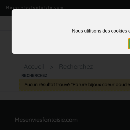
Mesenviesfantaisie.com
Nous utilisons des cookies e
Accueil
>
Recherchez
RECHERCHEZ
Aucun résultat trouvé "Parure bijoux coeur boucle
Mesenviesfantaisie.com