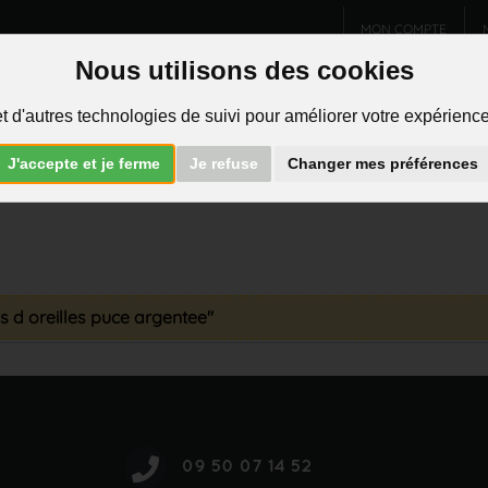
MON COMPTE
Nous utilisons des cookies
Charms et pendentifs
Bijoux homme
Piercings
t d'autres technologies de suivi pour améliorer votre expérience 
R
J'accepte et je ferme
Je refuse
Changer mes préférences
s d oreilles puce argentee"