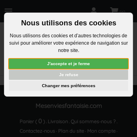
(
)
0
Nous utilisons des cookies
Nous utilisons des cookies et d'autres technologies de
suivi pour améliorer votre expérience de navigation sur
R
notre site.
RECHERCHEZ
Aucun résultat trouvé "Parure bijoux feuille goutte
J'accepte et je ferme
coeur argentee"
Je refuse
Changer mes préférences
Mesenviesfantaisie.com
0
Panier (
)
Livraison
Qui sommes-nous ?
.
.
.
Contactez-nous
Plan du site
Mon compte
·
·
·