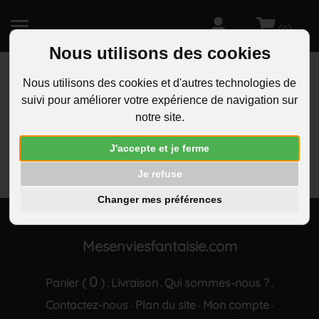
(
)
0
Nous utilisons des cookies
Nous utilisons des cookies et d'autres technologies de
suivi pour améliorer votre expérience de navigation sur
R
notre site.
RECHERCHEZ
Aucun résultat trouvé "Pince a billets marque
J'accepte et je ferme
page acier gravure personnalisee"
Je refuse
Changer mes préférences
Mesenviesfantaisie.com
0
Panier (
)
Livraison
Qui sommes-nous ?
.
.
.
Contactez-nous
Plan du site
Mon compte
·
·
·