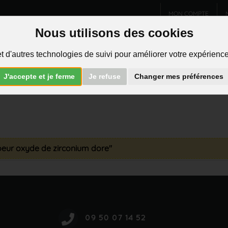
MON COMPTE
Nous utilisons des cookies
Charms et pendentifs
Bijoux homme
Piercings
t d'autres technologies de suivi pour améliorer votre expérience 
R
J'accepte et je ferme
Je refuse
Changer mes préférences
coeur oxyde de zirconium dore"