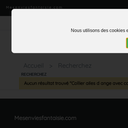
Mesenviesfantaisie.com
Nous utilisons des cookies e
Accueil
>
Recherchez
RECHERCHEZ
Aucun résultat trouvé "Collier ailes d ange avec 
Mesenviesfantaisie.com