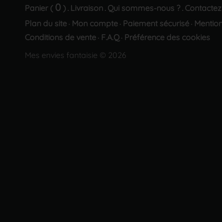
0
Panier (
)
Livraison
Qui sommes-nous ?
Contactez
.
.
.
Plan du site
Mon compte
Paiement sécurisé
Mention
·
·
·
Conditions de vente
F.A.Q
Préférence des cookies
·
·
Mes envies fantaisie © 2026