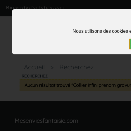
Mesenviesfantaisie.com
Nous utilisons des cookies e
Accueil
>
Recherchez
RECHERCHEZ
Aucun résultat trouvé "Collier infini prenom gravu
Mesenviesfantaisie.com