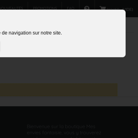
NOUVEAUTÉS
PROMOTIONS
FAQ
PANIER :
(VIDE)
de navigation sur notre site.
Bienvenue sur la boutique Mes
envies fantaisie, vous y trouverez