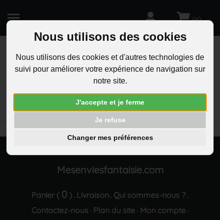
(
)
0
Nous utilisons des cookies
Nous utilisons des cookies et d'autres technologies de
suivi pour améliorer votre expérience de navigation sur
R
notre site.
RECHERCHEZ
Aucun résultat trouvé "Collier barre acier prenom
J'accepte et je ferme
gravure personnalisee sur 4 faces"
Je refuse
Changer mes préférences
Mesenviesfantaisie.com
0
Panier (
)
Livraison
Qui sommes-nous ?
.
.
.
Contactez-nous
Plan du site
Mon compte
·
·
·