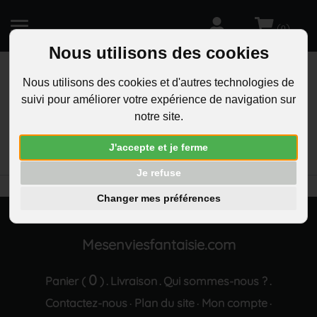
(
)
0
Nous utilisons des cookies
Nous utilisons des cookies et d'autres technologies de
suivi pour améliorer votre expérience de navigation sur
R
notre site.
RECHERCHEZ
Aucun résultat trouvé "Collier danseuse classique
J'accepte et je ferme
robe strass argentee"
Je refuse
Changer mes préférences
Mesenviesfantaisie.com
0
Panier (
)
Livraison
Qui sommes-nous ?
.
.
.
Contactez-nous
Plan du site
Mon compte
·
·
·