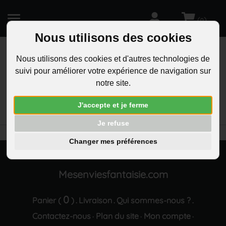
(
)
0
Nous utilisons des cookies
Nous utilisons des cookies et d'autres technologies de
suivi pour améliorer votre expérience de navigation sur
R
notre site.
RECHERCHEZ
Aucun résultat trouvé "Collier dore multi-rangs
J'accepte et je ferme
main de fatma oeil bleu strass"
Je refuse
Changer mes préférences
Mesenviesfantaisie.com
0
Panier (
)
Livraison
Qui sommes-nous ?
.
.
.
Contactez-nous
Plan du site
Mon compte
·
·
·