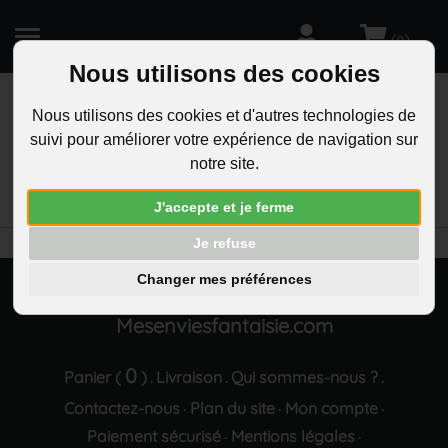
(
)
0
Nous utilisons des cookies
Nous utilisons des cookies et d'autres technologies de
suivi pour améliorer votre expérience de navigation sur
R
notre site.
RECHERCHEZ
Aucun résultat trouvé "Collier argente coeur vert"
J'accepte et je ferme
Je refuse
Changer mes préférences
Mesenviesfantaisie.com
0
Panier (
)
Livraison
Qui sommes-nous ?
.
.
.
Contactez-nous
Plan du site
Mon compte
·
·
·
Paiement sécurisé
Mentions légales
·
·