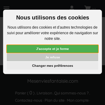
(
)
0
Nous utilisons des cookies
Nous utilisons des cookies et d'autres technologies de
suivi pour améliorer votre expérience de navigation sur
R
notre site.
RECHERCHEZ
Aucun résultat trouvé "Collier fleur oxyde de
J'accepte et je ferme
zirconium dore"
Je refuse
Changer mes préférences
Mesenviesfantaisie.com
0
Panier (
)
Livraison
Qui sommes-nous ?
.
.
.
Contactez-nous
Plan du site
Mon compte
·
·
·