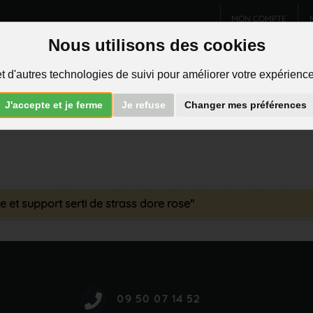
MON COMPTE
Nous utilisons des cookies
Charms et pendentifs
Bijoux homme
Piercings
t d'autres technologies de suivi pour améliorer votre expérience 
R
J'accepte et je ferme
Je refuse
Changer mes préférences
se et support serti de strass dore rose"