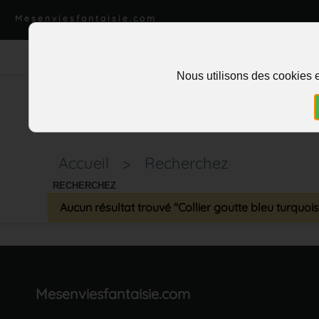
Mesenviesfantaisie.com
Nous utilisons des cookies e
Accueil
>
Recherchez
RECHERCHEZ
Aucun résultat trouvé "Collier goutte bleu turquoi
Mesenviesfantaisie.com