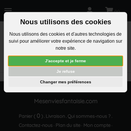
(
)
0
Nous utilisons des cookies
Nous utilisons des cookies et d'autres technologies de
suivi pour améliorer votre expérience de navigation sur
R
notre site.
RECHERCHEZ
Aucun résultat trouvé "Collier 2 gouttes ovales
J'accepte et je ferme
strass argente"
Je refuse
Changer mes préférences
Mesenviesfantaisie.com
0
Panier (
)
Livraison
Qui sommes-nous ?
.
.
.
Contactez-nous
Plan du site
Mon compte
·
·
·