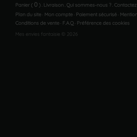
0
Panier (
)
Livraison
Qui sommes-nous ?
Contactez
.
.
.
Plan du site
Mon compte
Paiement sécurisé
Mention
·
·
·
Conditions de vente
F.A.Q
Préférence des cookies
·
·
Mes envies fantaisie © 2026