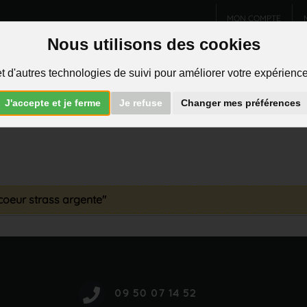
MON COMPTE
Nous utilisons des cookies
Charms et pendentifs
Bijoux homme
Piercings
t d'autres technologies de suivi pour améliorer votre expérience 
R
J'accepte et je ferme
Je refuse
Changer mes préférences
coeur strass argente"