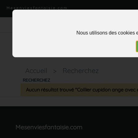
Mesenviesfantaisie.com
Nous utilisons des cookies e
Accueil
>
Recherchez
RECHERCHEZ
Aucun résultat trouvé "Collier cupidon ange avec 
Mesenviesfantaisie.com