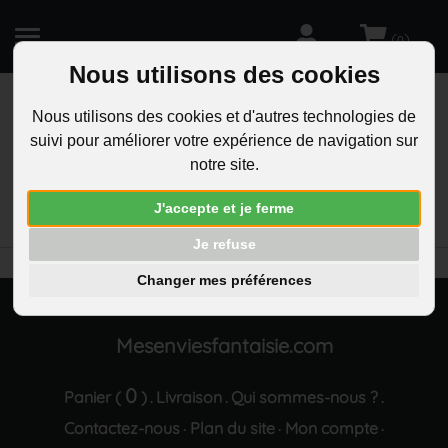
(
)
0
Nous utilisons des cookies
Nous utilisons des cookies et d'autres technologies de
suivi pour améliorer votre expérience de navigation sur
R
notre site.
RECHERCHEZ
Aucun résultat trouvé "Collier coeurs en cercle
J'accepte et je ferme
argente"
Je refuse
Changer mes préférences
Mesenviesfantaisie.com
0
Panier (
)
Livraison
Qui sommes-nous ?
.
.
.
Contactez-nous
Plan du site
Mon compte
·
·
·