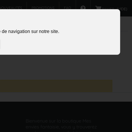
NOUVEAUTÉS
PROMOTIONS
FAQ
PANIER :
(VIDE)
de navigation sur notre site.
Bienvenue sur la boutique Mes
envies fantaisie, vous y trouverez