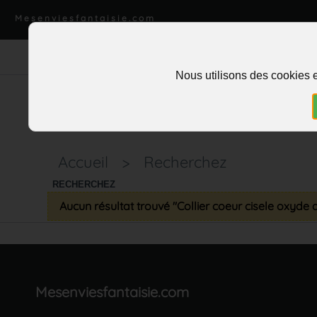
Mesenviesfantaisie.com
Nous utilisons des cookies e
Accueil
>
Recherchez
RECHERCHEZ
Aucun résultat trouvé "Collier coeur cisele oxyde
Mesenviesfantaisie.com