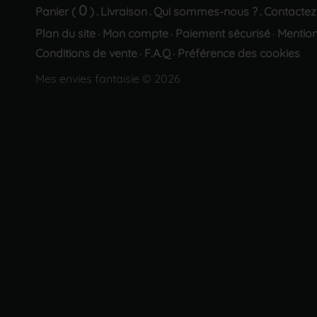
0
Panier (
)
Livraison
Qui sommes-nous ?
Contactez
.
.
.
Plan du site
Mon compte
Paiement sécurisé
Mention
·
·
·
Conditions de vente
F.A.Q
Préférence des cookies
·
·
Mes envies fantaisie © 2026