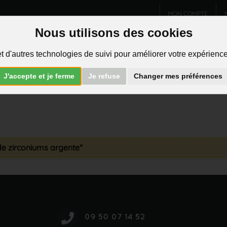
MON COMPTE
Nous utilisons des cookies
Charms et pendentifs
Bijoux homme
Piercings
t d'autres technologies de suivi pour améliorer votre expérience 
R
J'accepte et je ferme
Je refuse
Changer mes préférences
 de zirconiums argente"