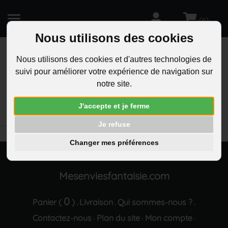
(
)
0
Nous utilisons des cookies
Nous utilisons des cookies et d'autres technologies de
suivi pour améliorer votre expérience de navigation sur
R
notre site.
RECHERCHEZ
Aucun résultat trouvé "Chaine de cheville best
J'accepte et je ferme
friend argentee"
Je refuse
Changer mes préférences
Mesenviesfantaisie.com
0
Panier (
)
Livraison
Qui sommes-nous ?
.
.
.
Contactez-nous
Plan du site
Mon compte
·
·
·