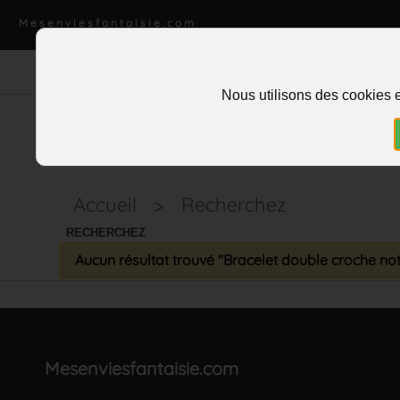
Mesenviesfantaisie.com
Nous utilisons des cookies e
Accueil
>
Recherchez
RECHERCHEZ
Aucun résultat trouvé "Bracelet double croche n
Mesenviesfantaisie.com