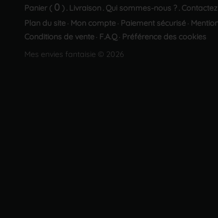
0
Panier (
)
Livraison
Qui sommes-nous ?
Contactez
.
.
.
Plan du site
Mon compte
Paiement sécurisé
Mention
·
·
·
Conditions de vente
F.A.Q
Préférence des cookies
·
·
Mes envies fantaisie © 2026