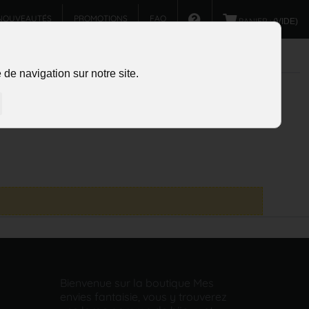
NOUVEAUTÉS
PROMOTIONS
FAQ
PANIER :
(VIDE)
de navigation sur notre site.
Bienvenue sur la boutique Mes
envies fantaisie, vous y trouverez