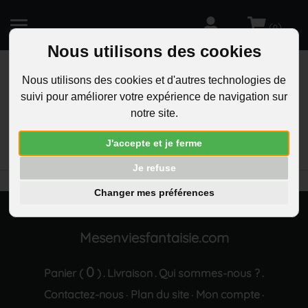
(
)
0
Nous utilisons des cookies
Nous utilisons des cookies et d'autres technologies de
suivi pour améliorer votre expérience de navigation sur
R
notre site.
RECHERCHEZ
Aucun résultat trouvé "Bracelet True Love Amour
J'accepte et je ferme
Veritable, strass et croix acier"
Je refuse
Changer mes préférences
Mesenviesfantaisie.com
0
Panier (
)
Livraison
Qui sommes-nous ?
.
.
.
Contactez-nous
Plan du site
Mon compte
·
·
·