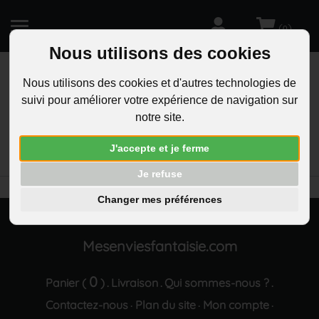
(
)
0
Nous utilisons des cookies
Nous utilisons des cookies et d'autres technologies de
suivi pour améliorer votre expérience de navigation sur
R
notre site.
RECHERCHEZ
Aucun résultat trouvé "Boucles d oreilles fleur a 4
J'accepte et je ferme
petales oxyde de zirconium dore"
Je refuse
Changer mes préférences
Mesenviesfantaisie.com
0
Panier (
)
Livraison
Qui sommes-nous ?
.
.
.
Contactez-nous
Plan du site
Mon compte
·
·
·