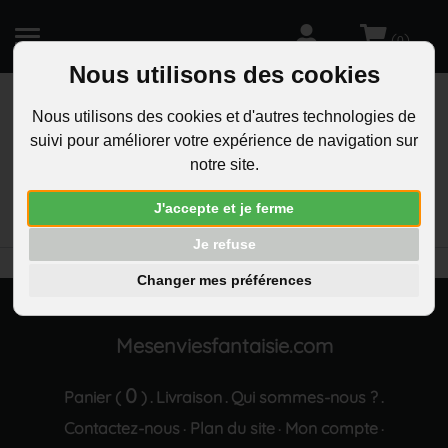
(
)
0
Nous utilisons des cookies
Nous utilisons des cookies et d'autres technologies de
suivi pour améliorer votre expérience de navigation sur
R
notre site.
RECHERCHEZ
Aucun résultat trouvé "Boucles d oreilles anneaux
J'accepte et je ferme
ciselees oxyde de zirconium dore"
Je refuse
Changer mes préférences
Mesenviesfantaisie.com
0
Panier (
)
Livraison
Qui sommes-nous ?
.
.
.
Contactez-nous
Plan du site
Mon compte
·
·
·