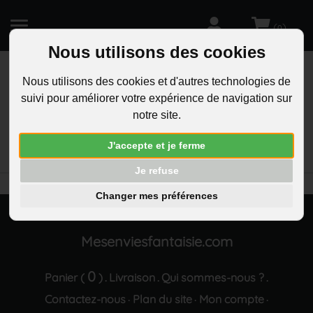
(
)
0
Nous utilisons des cookies
Nous utilisons des cookies et d'autres technologies de
suivi pour améliorer votre expérience de navigation sur
R
notre site.
RECHERCHEZ
Aucun résultat trouvé "Boucles d oreilles goutte
J'accepte et je ferme
strass dore"
Je refuse
Changer mes préférences
Mesenviesfantaisie.com
0
Panier (
)
Livraison
Qui sommes-nous ?
.
.
.
Contactez-nous
Plan du site
Mon compte
·
·
·