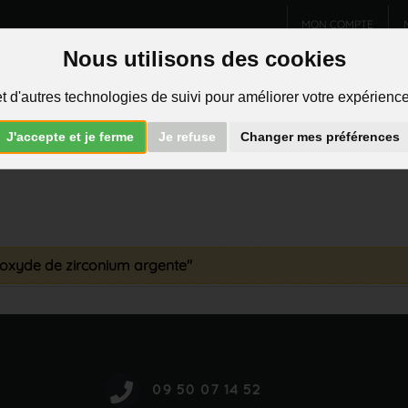
MON COMPTE
Nous utilisons des cookies
Charms et pendentifs
Bijoux homme
Piercings
t d'autres technologies de suivi pour améliorer votre expérience 
R
J'accepte et je ferme
Je refuse
Changer mes préférences
n oxyde de zirconium argente"