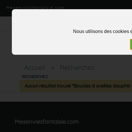
Mesenviesfantaisie.com
Nous utilisons des cookies e
Accueil
>
Recherchez
RECHERCHEZ
Aucun résultat trouvé "Boucles d oreilles dauphi
Mesenviesfantaisie.com