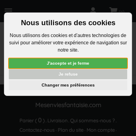
(
)
0
Nous utilisons des cookies
Nous utilisons des cookies et d'autres technologies de
suivi pour améliorer votre expérience de navigation sur
R
notre site.
RECHERCHEZ
Aucun résultat trouvé "Boucles d oreilles
J'accepte et je ferme
tombantes cercles dores"
Je refuse
Changer mes préférences
Mesenviesfantaisie.com
0
Panier (
)
Livraison
Qui sommes-nous ?
.
.
.
Contactez-nous
Plan du site
Mon compte
·
·
·