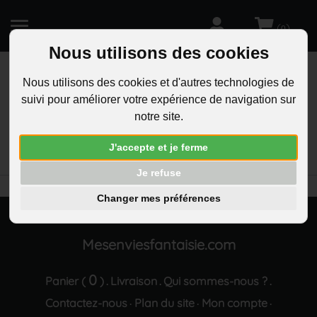
(
)
0
Nous utilisons des cookies
Nous utilisons des cookies et d'autres technologies de
suivi pour améliorer votre expérience de navigation sur
R
notre site.
RECHERCHEZ
Aucun résultat trouvé "Boucles d oreilles rosace
J'accepte et je ferme
oxyde de zirconium dore rose"
Je refuse
Changer mes préférences
Mesenviesfantaisie.com
0
Panier (
)
Livraison
Qui sommes-nous ?
.
.
.
Contactez-nous
Plan du site
Mon compte
·
·
·