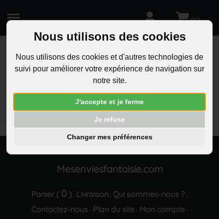
(
)
0
Nous utilisons des cookies
Nous utilisons des cookies et d'autres technologies de
suivi pour améliorer votre expérience de navigation sur
R
notre site.
RECHERCHEZ
Aucun résultat trouvé "Boucles d oreilles etoile et
J'accepte et je ferme
couronne oxyde de zirconium argente"
Je refuse
Changer mes préférences
Mesenviesfantaisie.com
0
Panier (
)
Livraison
Qui sommes-nous ?
.
.
.
Contactez-nous
Plan du site
Mon compte
·
·
·