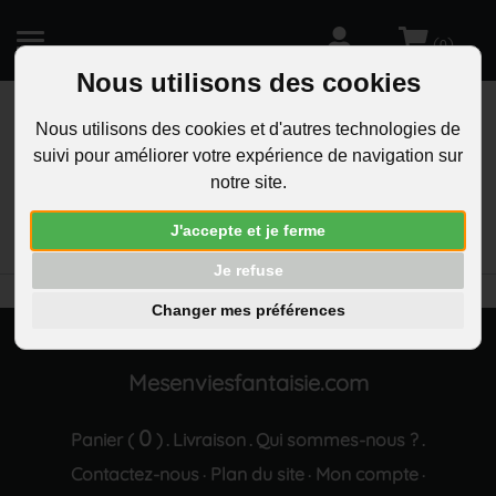
(
)
0
Nous utilisons des cookies
Nous utilisons des cookies et d'autres technologies de
suivi pour améliorer votre expérience de navigation sur
R
notre site.
RECHERCHEZ
Aucun résultat trouvé "Boucles d oreilles pendentif
J'accepte et je ferme
oxyde de zirconium rond argente"
Je refuse
Changer mes préférences
Mesenviesfantaisie.com
0
Panier (
)
Livraison
Qui sommes-nous ?
.
.
.
Contactez-nous
Plan du site
Mon compte
·
·
·