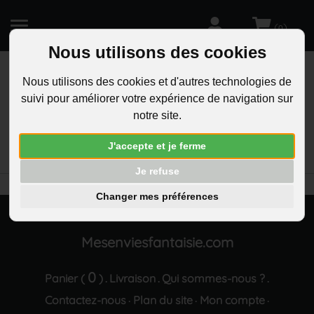
(
)
0
Nous utilisons des cookies
Nous utilisons des cookies et d'autres technologies de
suivi pour améliorer votre expérience de navigation sur
R
notre site.
RECHERCHEZ
Aucun résultat trouvé "Boucles d oreilles croix 5
J'accepte et je ferme
oxyde de zirconium argente"
Je refuse
Changer mes préférences
Mesenviesfantaisie.com
0
Panier (
)
Livraison
Qui sommes-nous ?
.
.
.
Contactez-nous
Plan du site
Mon compte
·
·
·