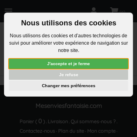
(
)
0
Nous utilisons des cookies
Nous utilisons des cookies et d'autres technologies de
suivi pour améliorer votre expérience de navigation sur
R
notre site.
RECHERCHEZ
Aucun résultat trouvé "Boucles d oreilles goutte
J'accepte et je ferme
sertie d oxyde de zirconium dore"
Je refuse
Changer mes préférences
Mesenviesfantaisie.com
0
Panier (
)
Livraison
Qui sommes-nous ?
.
.
.
Contactez-nous
Plan du site
Mon compte
·
·
·