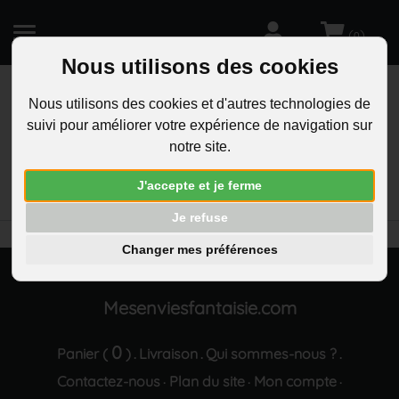
(
)
0
Nous utilisons des cookies
Nous utilisons des cookies et d'autres technologies de
suivi pour améliorer votre expérience de navigation sur
R
notre site.
RECHERCHEZ
Aucun résultat trouvé "Bague argentee oxyde de
J'accepte et je ferme
zirconium rouge"
Je refuse
Changer mes préférences
Mesenviesfantaisie.com
0
Panier (
)
Livraison
Qui sommes-nous ?
.
.
.
Contactez-nous
Plan du site
Mon compte
·
·
·