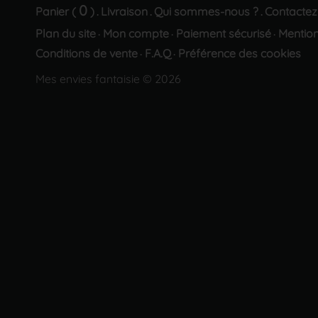
0
Panier (
)
Livraison
Qui sommes-nous ?
Contactez
.
.
.
Plan du site
Mon compte
Paiement sécurisé
Mention
·
·
·
Conditions de vente
F.A.Q
Préférence des cookies
·
·
Mes envies fantaisie © 2026