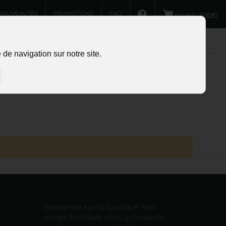
NOUVEAUTÉS
PROMOTIONS
FAQ
PANIER :
(VIDE)
de navigation sur notre site.
Bienvenue sur la boutique Mes
envies fantaisie, vous y trouverez