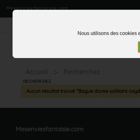
Mesenviesfantaisie.com
Nous utilisons des cookies e
Accueil
>
Recherchez
RECHERCHEZ
Aucun résultat trouvé "Bague doree solitaire oxy
Mesenviesfantaisie.com