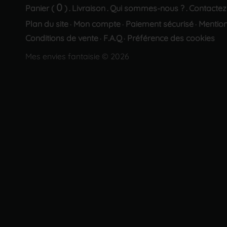
0
Panier (
)
Livraison
Qui sommes-nous ?
Contactez
.
.
.
Plan du site
Mon compte
Paiement sécurisé
Mention
·
·
·
Conditions de vente
F.A.Q
Préférence des cookies
·
·
Mes envies fantaisie © 2026