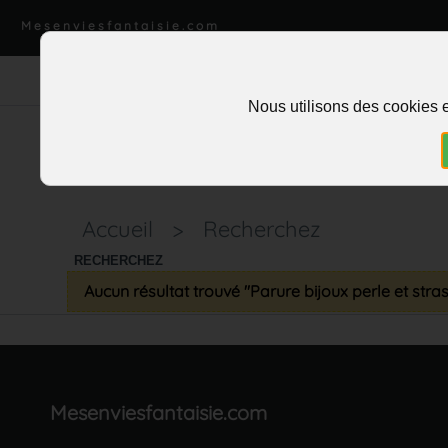
Mesenviesfantaisie.com
Nous utilisons des cookies e
Accueil
>
Recherchez
RECHERCHEZ
Aucun résultat trouvé "Parure bijoux perle et stra
Mesenviesfantaisie.com