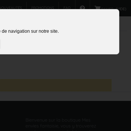
NOUVEAUTÉS
PROMOTIONS
FAQ
PANIER :
(VIDE)
de navigation sur notre site.
Bienvenue sur la boutique Mes
envies fantaisie, vous y trouverez