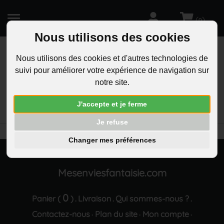
(
)
0
Nous utilisons des cookies
Nous utilisons des cookies et d'autres technologies de
suivi pour améliorer votre expérience de navigation sur
R
notre site.
RECHERCHEZ
Aucun résultat trouvé "Parure bijoux 2 coeurs
J'accepte et je ferme
argentee"
Je refuse
Changer mes préférences
Mesenviesfantaisie.com
0
Panier (
)
Livraison
Qui sommes-nous ?
.
.
.
Contactez-nous
Plan du site
Mon compte
·
·
·