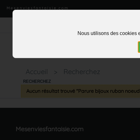
Mesenviesfantaisie.com
Nous utilisons des cookies e
Accueil
>
Recherchez
RECHERCHEZ
Aucun résultat trouvé "Parure bijoux ruban noeu
Mesenviesfantaisie.com