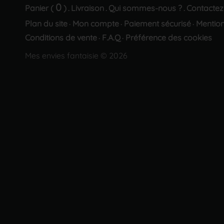
0
Panier (
)
Livraison
Qui sommes-nous ?
Contactez
.
.
.
Plan du site
Mon compte
Paiement sécurisé
Mention
·
·
·
Conditions de vente
F.A.Q
Préférence des cookies
·
·
Mes envies fantaisie © 2026