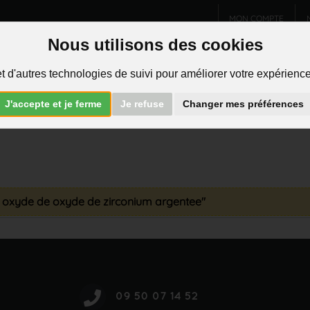
MON COMPTE
Nous utilisons des cookies
Charms et pendentifs
Bijoux homme
Piercings
t d'autres technologies de suivi pour améliorer votre expérience 
R
J'accepte et je ferme
Je refuse
Changer mes préférences
d oxyde de oxyde de zirconium argentee"