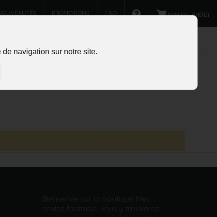
NOUVEAUTÉS
PROMOTIONS
FAQ
PANIER :
(VIDE)
de navigation sur notre site.
Bienvenue sur la boutique Mes
envies fantaisie, vous y trouverez