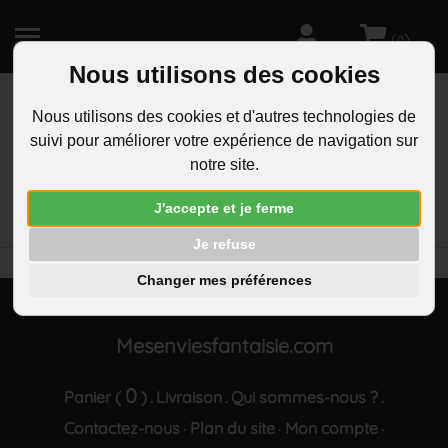
(
)
0
Nous utilisons des cookies
Nous utilisons des cookies et d'autres technologies de
suivi pour améliorer votre expérience de navigation sur
R
notre site.
RECHERCHEZ
Aucun résultat trouvé "Parure bijoux coeur sertie d
J'accepte et je ferme
oxyde de zirconium argentee"
Je refuse
Changer mes préférences
Mesenviesfantaisie.com
0
Panier (
)
Livraison
Qui sommes-nous ?
.
.
.
Contactez-nous
Plan du site
Mon compte
·
·
·