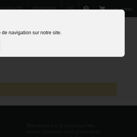
NOUVEAUTÉS
PROMOTIONS
FAQ
PANIER :
(VIDE)
de navigation sur notre site.
Bienvenue sur la boutique Mes
envies fantaisie, vous y trouverez