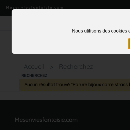
Mesenviesfantaisie.com
Nous utilisons des cookies e
Accueil
>
Recherchez
RECHERCHEZ
Aucun résultat trouvé "Parure bijoux carre strass
Mesenviesfantaisie.com