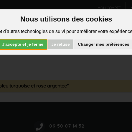
MON COMPTE
Nous utilisons des cookies
Charms et pendentifs
Bijoux homme
Piercings
t d'autres technologies de suivi pour améliorer votre expérience 
R
J'accepte et je ferme
Je refuse
Changer mes préférences
 bleu turquoise et rose argentee"