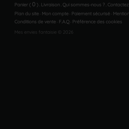
0
Panier (
)
Livraison
Qui sommes-nous ?
Contactez
.
.
.
Plan du site
Mon compte
Paiement sécurisé
Mention
·
·
·
Conditions de vente
F.A.Q
Préférence des cookies
·
·
Mes envies fantaisie © 2026