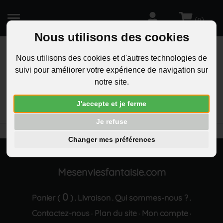
(
)
0
Nous utilisons des cookies
Nous utilisons des cookies et d'autres technologies de
suivi pour améliorer votre expérience de navigation sur
R
notre site.
RECHERCHEZ
Aucun résultat trouvé "Parure bijoux collier chat
J'accepte et je ferme
boucles d oreilles et bracelet goutte argentee"
Je refuse
Changer mes préférences
Mesenviesfantaisie.com
0
Panier (
)
Livraison
Qui sommes-nous ?
.
.
.
Contactez-nous
Plan du site
Mon compte
·
·
·