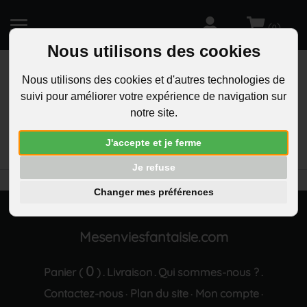
(
)
0
Nous utilisons des cookies
Nous utilisons des cookies et d'autres technologies de
suivi pour améliorer votre expérience de navigation sur
R
notre site.
RECHERCHEZ
Aucun résultat trouvé "Collier coeur ouvert oxyde
J'accepte et je ferme
de zirconium argente"
Je refuse
Changer mes préférences
Mesenviesfantaisie.com
0
Panier (
)
Livraison
Qui sommes-nous ?
.
.
.
Contactez-nous
Plan du site
Mon compte
·
·
·