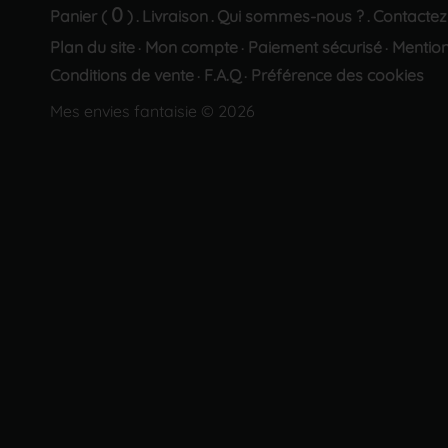
0
Panier (
)
Livraison
Qui sommes-nous ?
Contactez
.
.
.
Plan du site
Mon compte
Paiement sécurisé
Mention
·
·
·
Conditions de vente
F.A.Q
Préférence des cookies
·
·
Mes envies fantaisie © 2026