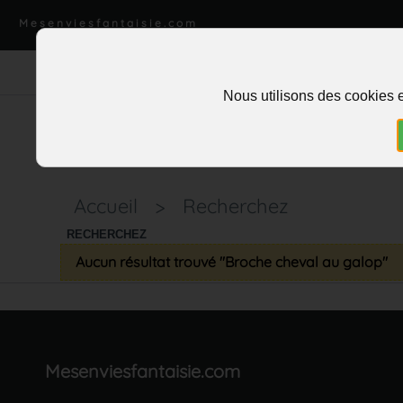
Mesenviesfantaisie.com
Nous utilisons des cookies e
Accueil
>
Recherchez
RECHERCHEZ
Aucun résultat trouvé "Broche cheval au galop"
Mesenviesfantaisie.com