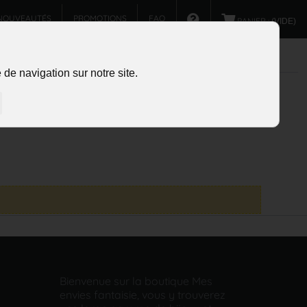
NOUVEAUTÉS
PROMOTIONS
FAQ
PANIER :
(VIDE)
de navigation sur notre site.
Bienvenue sur la boutique Mes
envies fantaisie, vous y trouverez