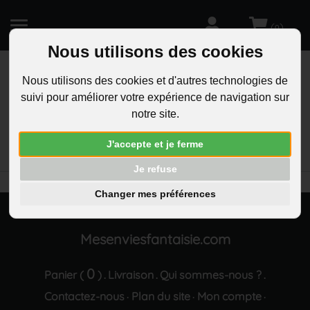
(
)
0
Nous utilisons des cookies
Nous utilisons des cookies et d'autres technologies de
suivi pour améliorer votre expérience de navigation sur
R
notre site.
RECHERCHEZ
Aucun résultat trouvé "Bracelet 2 coeurs a
J'accepte et je ferme
paillettes"
Je refuse
Changer mes préférences
Mesenviesfantaisie.com
0
Panier (
)
Livraison
Qui sommes-nous ?
.
.
.
Contactez-nous
Plan du site
Mon compte
·
·
·