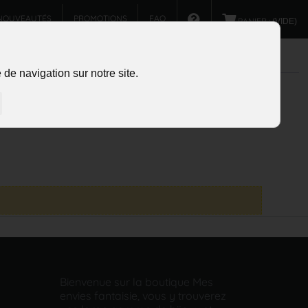
NOUVEAUTÉS
PROMOTIONS
FAQ
PANIER :
(VIDE)
de navigation sur notre site.
Bienvenue sur la boutique Mes
envies fantaisie, vous y trouverez