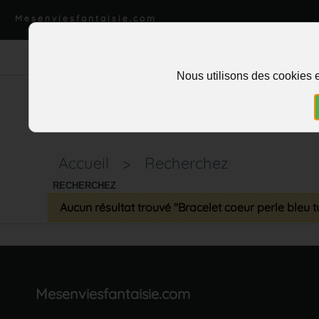
Mesenviesfantaisie.com
Nous utilisons des cookies e
Accueil
>
Recherchez
RECHERCHEZ
Aucun résultat trouvé "Bracelet coeur perle bleu 
Mesenviesfantaisie.com