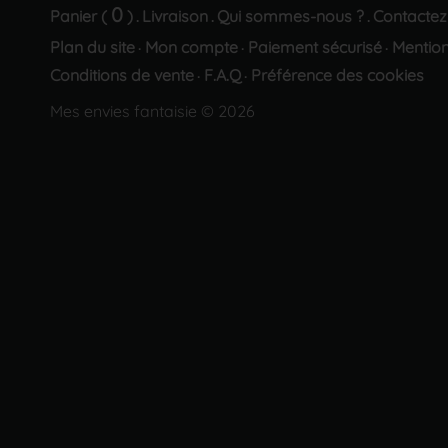
0
Panier (
)
Livraison
Qui sommes-nous ?
Contactez
.
.
.
Plan du site
Mon compte
Paiement sécurisé
Mention
·
·
·
Conditions de vente
F.A.Q
Préférence des cookies
·
·
Mes envies fantaisie © 2026