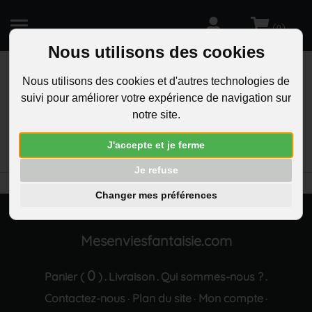
(
)
0
Nous utilisons des cookies
Nous utilisons des cookies et d'autres technologies de
suivi pour améliorer votre expérience de navigation sur
R
notre site.
RECHERCHEZ
Aucun résultat trouvé "Boucles d oreilles 3 fleurs
J'accepte et je ferme
oxyde de zirconium dore rose"
Je refuse
Changer mes préférences
Mesenviesfantaisie.com
0
Panier (
)
Livraison
Qui sommes-nous ?
.
.
.
Contactez-nous
Plan du site
Mon compte
·
·
·