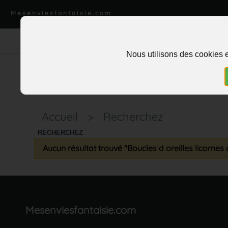
Mesenviesfantaisie.com
Nous utilisons des cookies e
Accueil
>
Recherchez
RECHERCHEZ
Aucun résultat trouvé "Boucles d oreilles licornes
Mesenviesfantaisie.com