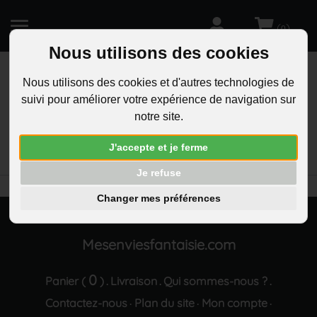
(
)
0
Nous utilisons des cookies
Nous utilisons des cookies et d'autres technologies de
suivi pour améliorer votre expérience de navigation sur
R
notre site.
RECHERCHEZ
Aucun résultat trouvé "Boucles d oreilles papillons
J'accepte et je ferme
ciselees argente"
Je refuse
Changer mes préférences
Mesenviesfantaisie.com
0
Panier (
)
Livraison
Qui sommes-nous ?
.
.
.
Contactez-nous
Plan du site
Mon compte
·
·
·