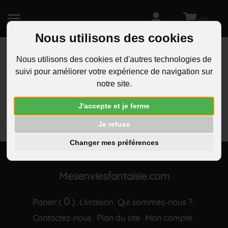
(
)
0
Nous utilisons des cookies
Nous utilisons des cookies et d'autres technologies de
suivi pour améliorer votre expérience de navigation sur
R
notre site.
RECHERCHEZ
Aucun résultat trouvé "Boucles d oreilles
J'accepte et je ferme
tombantes coeurs avec chainettes argente"
Je refuse
Changer mes préférences
Mesenviesfantaisie.com
0
Panier (
)
Livraison
Qui sommes-nous ?
.
.
.
Contactez-nous
Plan du site
Mon compte
·
·
·