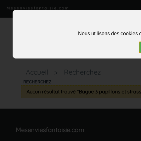
Mesenviesfantaisie.com
Nous utilisons des cookies e
Accueil
>
Recherchez
RECHERCHEZ
Aucun résultat trouvé "Bague 3 papillons et stras
Mesenviesfantaisie.com